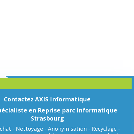
Contactez AXIS Informatique
pécialiste en Reprise parc informatique
Strasbourg
achat - Nettoyage - Anonymisation - Recyclage -