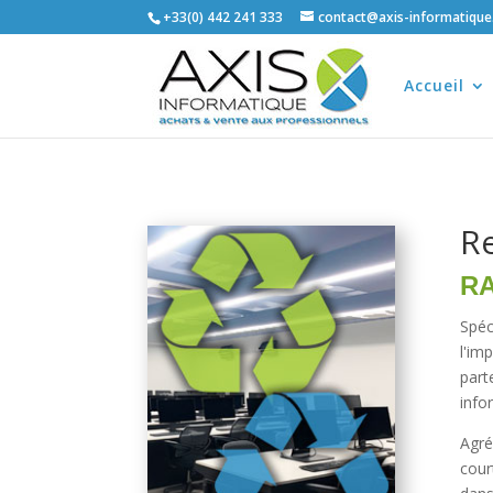
+33(0) 442 241 333
contact@axis-informatiqu
Accueil
Re
R
Spéc
l'im
part
info
Agré
cour