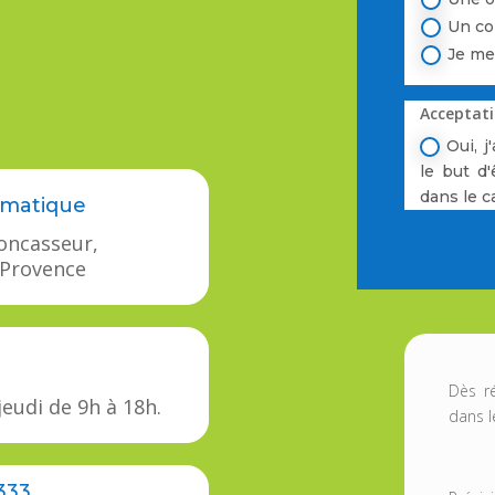
Un co
Je me
Acceptati
Oui, 
le but d'
dans le 
rmatique
oncasseur,
-Provence
Dès r
jeudi de 9h à 18h.
dans l
 333