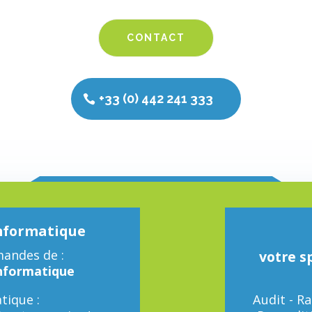
CONTACT
+33 (0) 442 241 333
Informatique
andes de :
votre s
Informatique
tique :
Audit - R