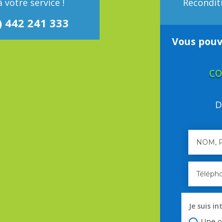
 votre service !
Recondit
) 442 241 333
Vous pouv
co
D
Je suis in
Une o