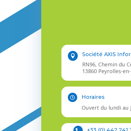
Société AXIS Info

RN96, Chemin du C
13860 Peyrolles-en
Horaires

Ouvert du lundi au 
+33 (0) 442 241
