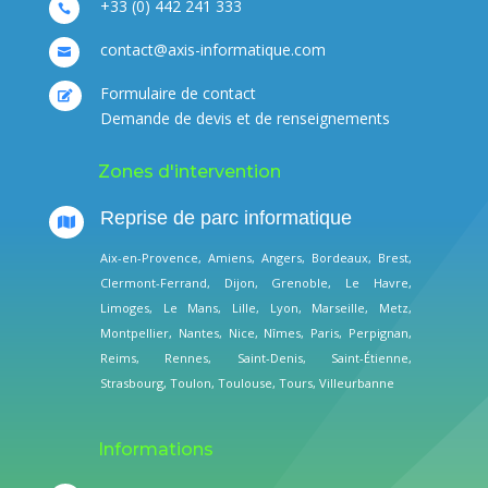
+33 (0) 442 241 333

contact@axis-informatique.com

Formulaire de contact

Demande de devis et de renseignements
Zones d'intervention
Reprise de parc informatique

Aix-en-Provence
,
Amiens
,
Angers
,
Bordeaux
,
Brest
,
Clermont-Ferrand
,
Dijon
,
Grenoble
,
Le Havre
,
Limoges
,
Le Mans
,
Lille
,
Lyon
,
Marseille
,
Metz
,
Montpellier
,
Nantes
,
Nice
,
Nîmes
,
Paris
,
Perpignan
,
Reims
,
Rennes
,
Saint-Denis
,
Saint-Étienne
,
Strasbourg
,
Toulon
,
Toulouse
,
Tours
,
Villeurbanne
Informations