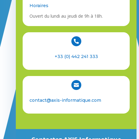
Horaires
Ouvert du lundi au jeudi de 9h à 18h.

+33 (0) 442 241 333

contact@axis-informatique.com