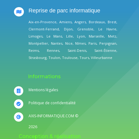
Reprise de parc informatique

Aix-en-Provence
,
Amiens
,
Angers
,
Bordeaux
,
Brest
,
Clermont-Ferrand
,
Dijon
,
Grenoble
,
Le Havre
,
Limoges
,
Le Mans
,
Lille
,
Lyon
,
Marseille
,
Metz
,
Montpellier
,
Nantes
,
Nice
,
Nîmes
,
Paris
,
Perpignan
,
Reims
,
Rennes
,
Saint-Denis
,
Saint-Étienne
,
Strasbourg
,
Toulon
,
Toulouse
,
Tours
,
Villeurbanne
Informations
Mentions légales

Politique de confidentialité

AXIS-INFORMATIQUE.COM ©

2026
Conception & réalisation