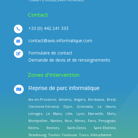
Contact
+33 (0) 442 241 333

contact@axis-informatique.com

Formulaire de contact

Demande de devis et de renseignements
Zones d'intervention
Reprise de parc informatique

Aix-en-Provence
,
Amiens
,
Angers
,
Bordeaux
,
Brest
,
Clermont-Ferrand
,
Dijon
,
Grenoble
,
Le Havre
,
Limoges
,
Le Mans
,
Lille
,
Lyon
,
Marseille
,
Metz
,
Montpellier
,
Nantes
,
Nice
,
Nîmes
,
Paris
,
Perpignan
,
Reims
,
Rennes
,
Saint-Denis
,
Saint-Étienne
,
Strasbourg
,
Toulon
,
Toulouse
,
Tours
,
Villeurbanne